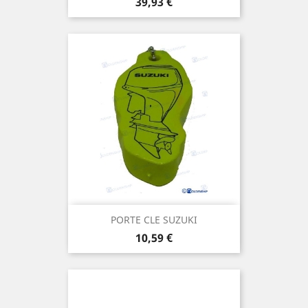
Prix
39,93 €
PORTE CLE SUZUKI
Prix
10,59 €