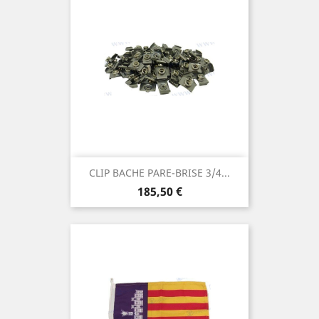
CLIP BACHE PARE-BRISE 3/4...
Prix
185,50 €