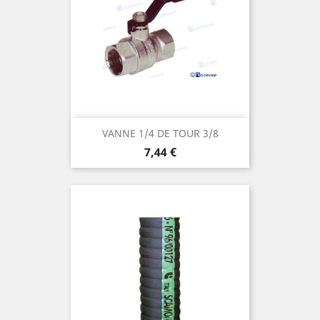
VANNE 1/4 DE TOUR 3/8
Prix
7,44 €