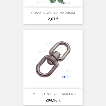
COSSE A OEIL GALVA 20MM
Prix
2,67 €
EMERILLON IL / IL 16MM X 5
Prix
204,96 €