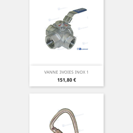
VANNE 3VOIES INOX 1
Prix
151,80 €