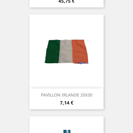
Prix
45,75 €
PAVILLON IRLANDE 20X30
Prix
7,14 €