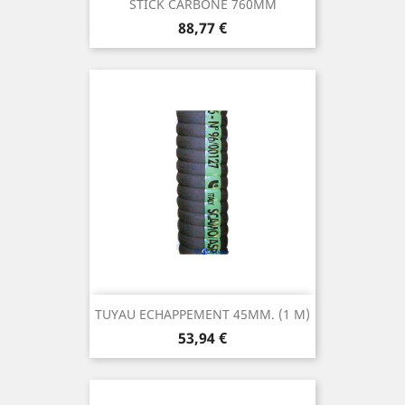
STICK CARBONE 760MM
Prix
88,77 €
TUYAU ECHAPPEMENT 45MM. (1 M)
Prix
53,94 €