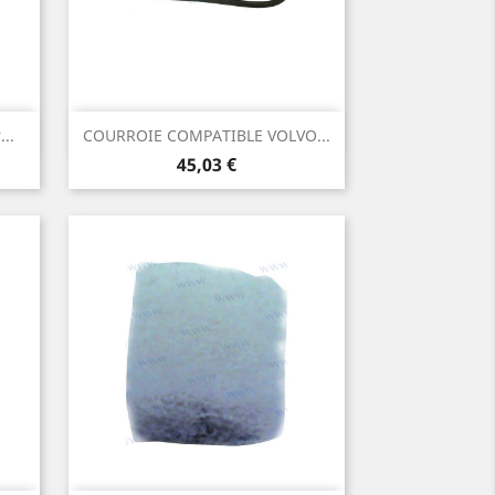
Aperçu rapide

..
COURROIE COMPATIBLE VOLVO...
Prix
45,03 €