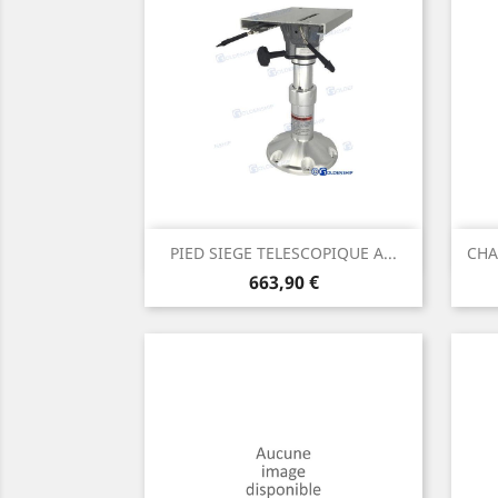
Aperçu rapide

PIED SIEGE TELESCOPIQUE A...
CHA
Prix
663,90 €