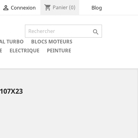
shopping_cart

Panier
(0)
Blog
Connexion

IAL TURBO
BLOCS MOTEURS
E
ELECTRIQUE
PEINTURE
 107X23