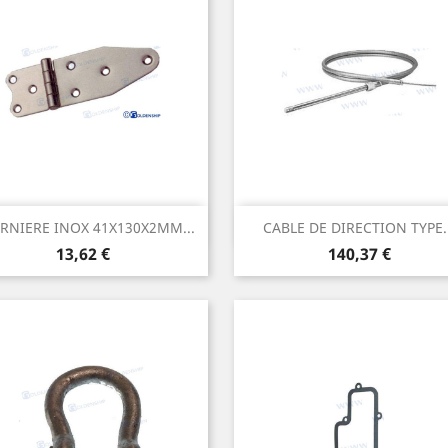
Aperçu rapide
Aperçu rapide


RNIERE INOX 41X130X2MM...
CABLE DE DIRECTION TYPE..
Prix
Prix
13,62 €
140,37 €