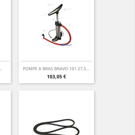
Aperçu rapide

.
POMPE A BRAS BRAVO 101 27,5...
Prix
103,05 €