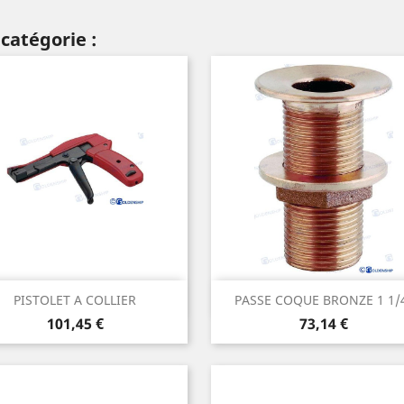
catégorie :
Aperçu rapide
Aperçu rapide


PISTOLET A COLLIER
PASSE COQUE BRONZE 1 1/
Prix
Prix
101,45 €
73,14 €