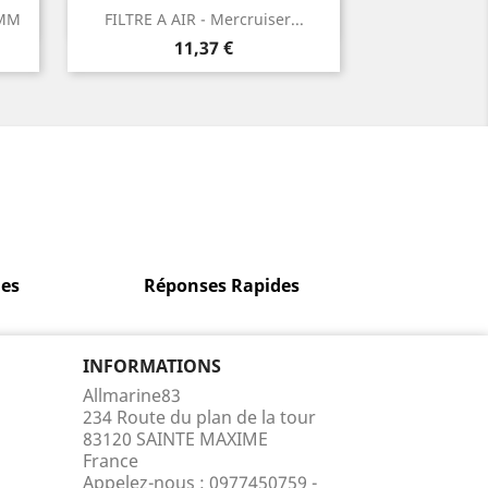
Aperçu rapide

 MM
FILTRE A AIR - Mercruiser...
Prix
11,37 €
es
Réponses Rapides
INFORMATIONS
Allmarine83
234 Route du plan de la tour
83120 SAINTE MAXIME
France
Appelez-nous :
0977450759 -