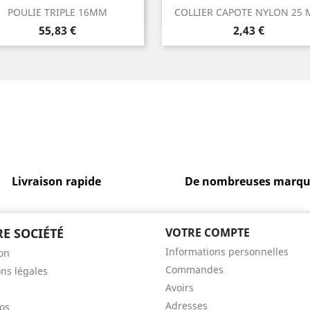
Aperçu rapide
Aperçu rapide


POULIE TRIPLE 16MM
COLLIER CAPOTE NYLON 25
Prix
Prix
55,83 €
2,43 €
Livraison rapide
De nombreuses marqu
E SOCIÉTÉ
VOTRE COMPTE
Informations personnelles
son
Commandes
ns légales
Avoirs
Adresses
os