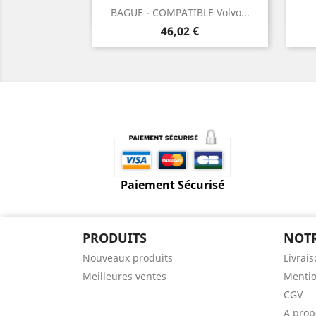
Aperçu rapide

BAGUE - COMPATIBLE Volvo...
Prix
46,02 €
Paiement Sécurisé
PRODUITS
NOTR
Nouveaux produits
Livrai
Meilleures ventes
Mentio
CGV
A prop