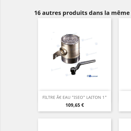
16 autres produits dans la même 
Aperçu rapide

FILTRE Ã€ EAU "ISEO" LAITON 1"
Prix
109,65 €