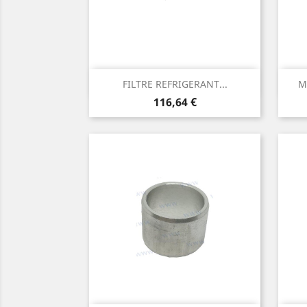
Aperçu rapide

FILTRE REFRIGERANT...
M
Prix
116,64 €