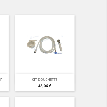
Aperçu rapide

4"
KIT DOUCHETTE
Prix
48,06 €