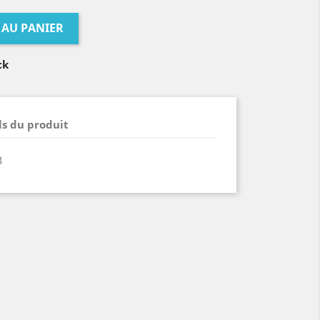
 AU PANIER
ck
ls du produit
3