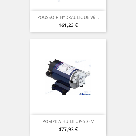
POUSSOIR HYDRAULIQUE V6...
Prix
161,23 €
POMPE A HUILE UP-6 24V
Prix
477,93 €