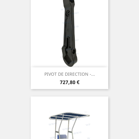
PIVOT DE DIRECTION -...
Prix
727,80 €