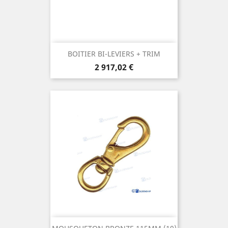
BOITIER BI-LEVIERS + TRIM
Prix
2 917,02 €