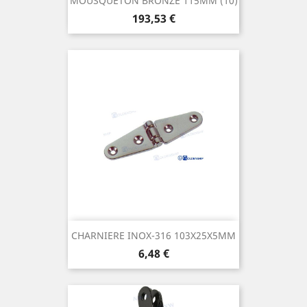
MOUSQUETON BRONZE 115MM (10)
Prix
193,53 €
CHARNIERE INOX-316 103X25X5MM
Prix
6,48 €