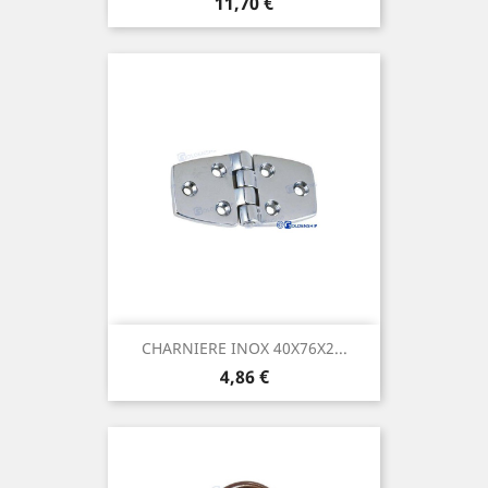
Prix
11,70 €
CHARNIERE INOX 40X76X2...
Prix
4,86 €