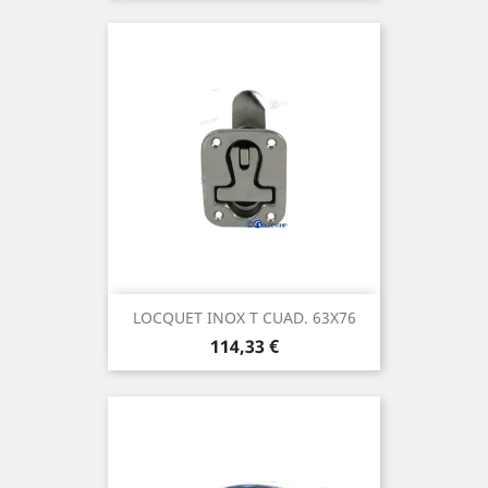
LOCQUET INOX T CUAD. 63X76
Prix
114,33 €