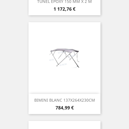
TUNEL EPOXY 150 MM X 2 M
Prix
1 172,76 €
BIMINI BLANC 137X264X230CM
Prix
784,99 €