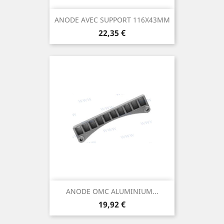
ANODE AVEC SUPPORT 116X43MM
Prix
22,35 €
ANODE OMC ALUMINIUM...
Prix
19,92 €