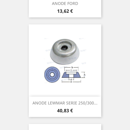
ANODE FORD
Prix
13,62 €
ANODE LEWMAR SERIE 250/300...
Prix
40,83 €