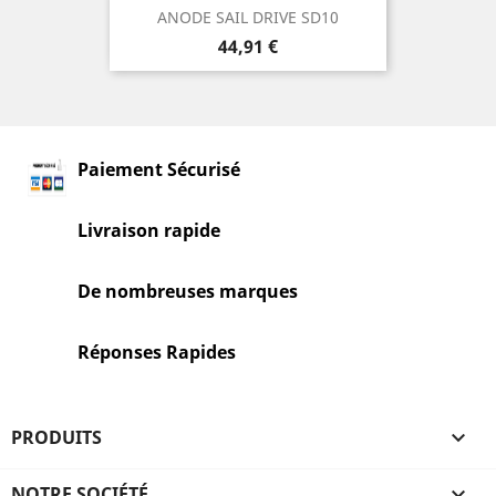
ANODE SAIL DRIVE SD10
Prix
44,91 €
Paiement Sécurisé
Livraison rapide
De nombreuses marques
Réponses Rapides
PRODUITS

NOTRE SOCIÉTÉ
