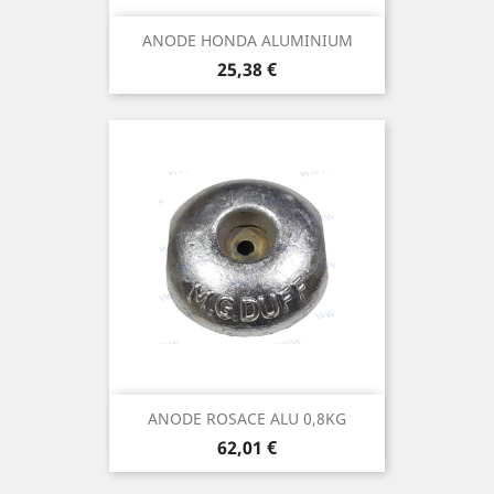
ANODE HONDA ALUMINIUM
Prix
25,38 €
ANODE ROSACE ALU 0,8KG
Prix
62,01 €