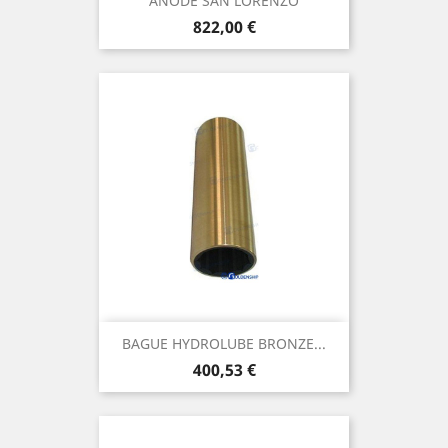
ANODE SAN LORENZO
Prix
822,00 €
BAGUE HYDROLUBE BRONZE...
Prix
400,53 €