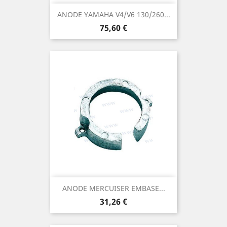
ANODE YAMAHA V4/V6 130/260...
Prix
75,60 €
ANODE MERCUISER EMBASE...
Prix
31,26 €