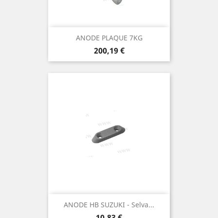
ANODE PLAQUE 7KG
Prix
200,19 €
ANODE HB SUZUKI - Selva...
Prix
10,83 €