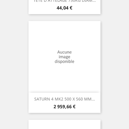
TETE D ATTELAGE 750KG DIAM...
Prix
44,04 €
SATURN 4 MK2 500 X 560 MM...
Prix
2 959,66 €