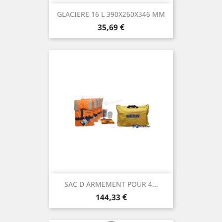
GLACIERE 16 L 390X260X346 MM
Prix
35,69 €
SAC D ARMEMENT POUR 4...
Prix
144,33 €