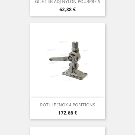
GILET 4B ADJ NYLON POURPRE S
Prix
62,88 €
ROTULE INOX 4 POSITIONS
Prix
172,66 €