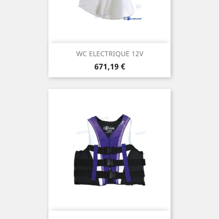
WC ELECTRIQUE 12V
Prix
671,19 €