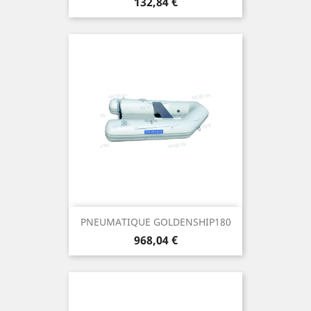
Prix
132,84 €
PNEUMATIQUE GOLDENSHIP180
Prix
968,04 €