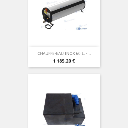
CHAUFFE-EAU INOX 60 L. -...
Prix
1 185,20 €