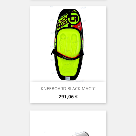
KNEEBOARD BLACK MAGIC
Prix
291,06 €